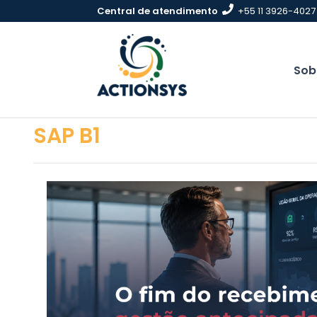
Pular
Central de atendimento
+55 11 3926-4027
para
conteúdo
Sob
SAP B1