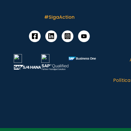
#SigaAction
Polític