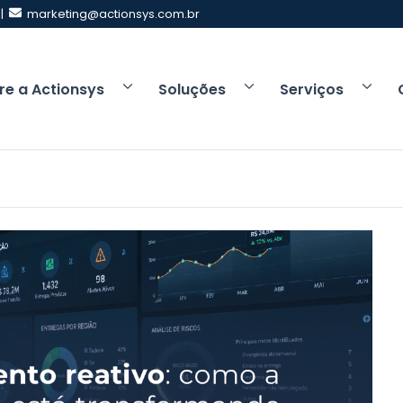
 |
marketing@actionsys.com.br
re a Actionsys
Soluções
Serviços