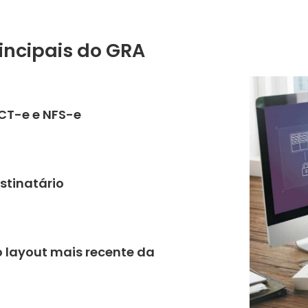
incipais do GRA
 CT-e e NFS-e
stinatário
o layout mais recente da