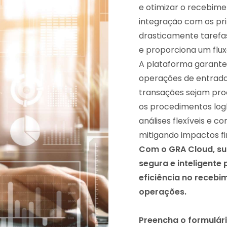
e otimizar o recebime
integração com os pri
drasticamente tarefa
e proporciona um fluxo
A plataforma garant
operações de entradas
transações sejam pro
os procedimentos logí
análises flexíveis e c
mitigando impactos fi
Com o GRA Cloud, s
segura e inteligente
eficiência no recebim
operações.
Preencha o formulár