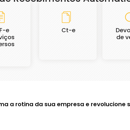
F-e
Ct-e
Devo
viços
de v
ersos
ma a rotina da sua empresa e revolucione 