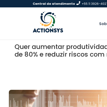
Pular
Central de atendimento
+55 11 3926-4027
para
conteúdo
Sob
Quer aumentar produtividad
de 80% e reduzir riscos com