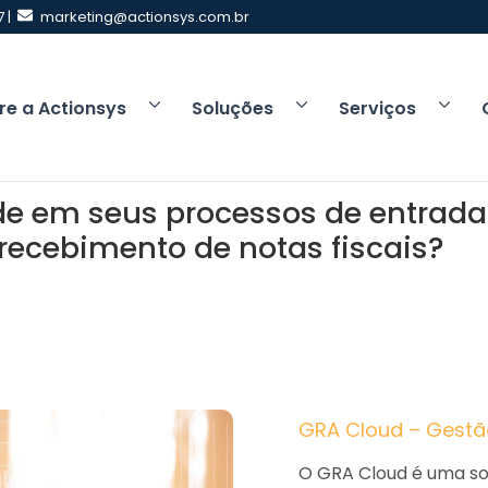
 |
marketing@actionsys.com.br
re a Actionsys
Soluções
Serviços
e em seus processos de entrada 
 recebimento de notas fiscais?
GRA Cloud – Gestã
O GRA Cloud é uma so