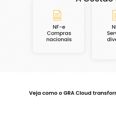
NF-e
N
Compras
Ser
nacionais
div
Veja como o GRA Cloud transfor