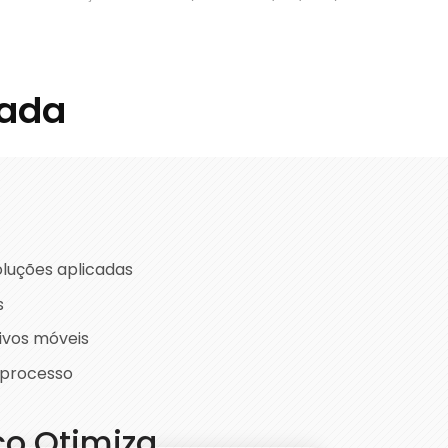
rada
oluções aplicadas
s
ivos móveis
a processo
o Otimiza