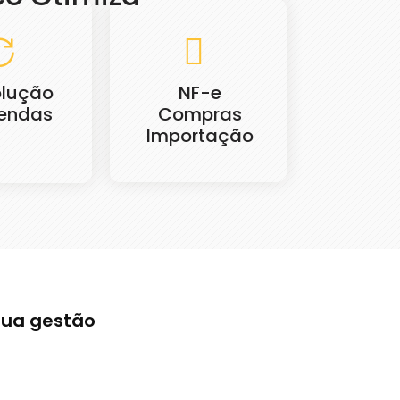
lução
NF-e
endas
Compras
Importação
sua gestão