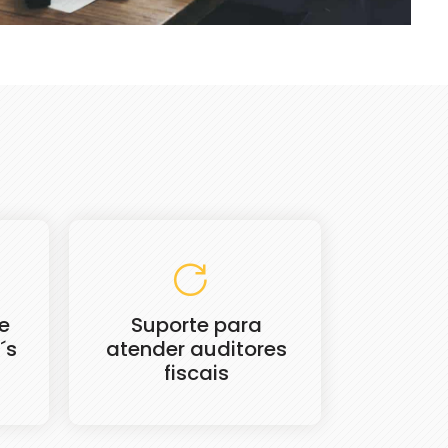
e
Suporte para
´s
atender auditores
fiscais