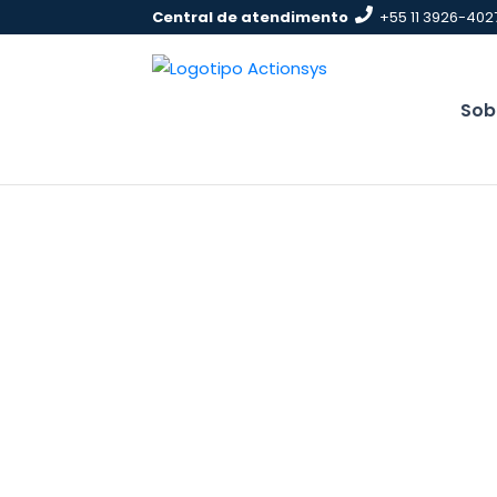
Pular
Central de atendimento
+55 11 3926-4027
para
conteúdo
Sob