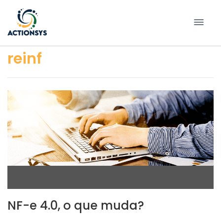
Pular
para
conteúdo
reinf
NF-e 4.0, o que muda?