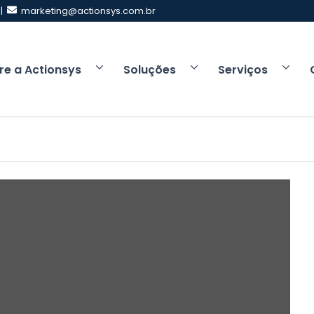
 |
marketing@actionsys.com.br
re a Actionsys
Soluções
Serviços