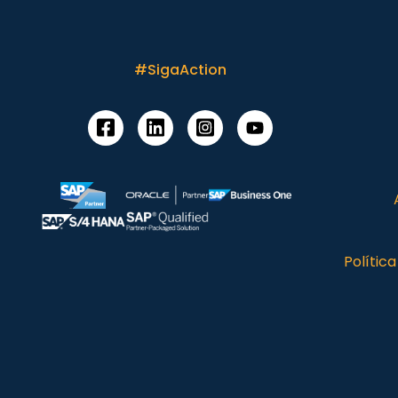
#SigaAction
Polític