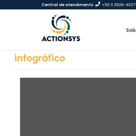
Pular
Central de atendimento
+55 11 3926-4027
para
conteúdo
Sob
infográfico