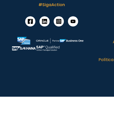
#SigaAction
Polític