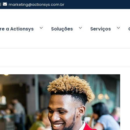
 |
marketing@actionsys.com.br
re a Actionsys
Soluções
Serviços