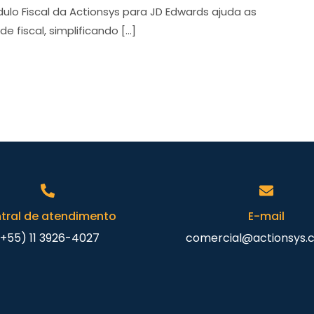
lo Fiscal da Actionsys para JD Edwards ajuda as
 fiscal, simplificando […]
tral de atendimento
E-mail
(+55) 11 3926-4027
comercial@actionsys.