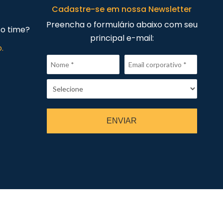
Cadastre-se em nossa Newsletter
Preencha o formulário abaixo com seu
so time?
principal e-mail:
.
ENVIAR