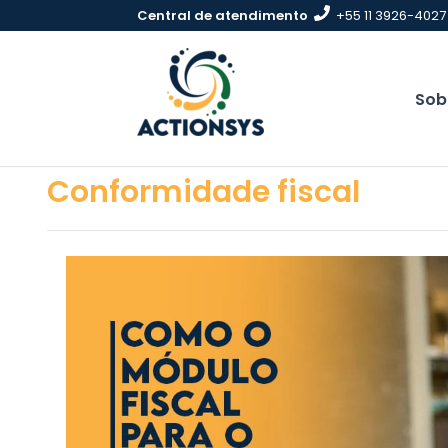
Pular
Central de atendimento
+55 11 3926-4027
para
conteúdo
Sob
Conformidade fiscal