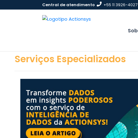
Pular
Central de atendimento
+55 11 3926-4027
para
conteúdo
Sob
Serviços Especializados