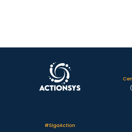
Cen
#SigaAction