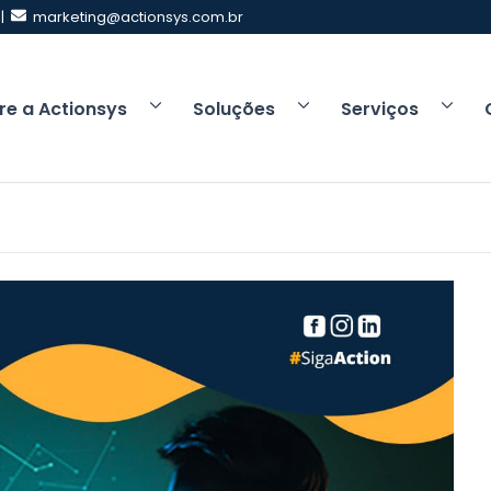
 |
marketing@actionsys.com.br
re a Actionsys
Soluções
Serviços