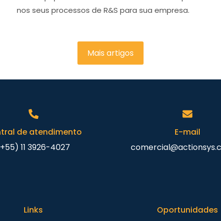
nos seus processos de R&S para sua empresa.
Mais artigos
tral de atendimento
E-mail
(+55) 11 3926-4027
comercial@actionsys.
Links
Oportunidades