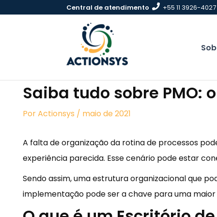
Pular
Central de atendimento
+55 11 3926-4027
para
conteúdo
Sob
Saiba tudo sobre PMO: o
Por
Actionsys
/ maio de 2021
A falta de organização da rotina de processos po
experiência parecida. Esse cenário pode estar co
Sendo assim, uma estrutura organizacional que pod
implementação pode ser a chave para uma maior o
O que é um Escritório de