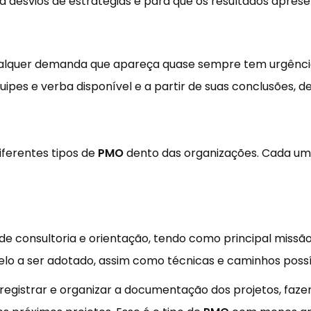
ja desvios de estratégias e para que os resultados apre
alquer demanda que apareça quase sempre tem urgência
pes e verba disponível e a partir de suas conclusões, deci
ferentes tipos de
PMO
dento das organizações. Cada um 
l de consultoria e orientação, tendo como principal miss
lo a ser adotado, assim como técnicas e caminhos possí
registrar e organizar a documentação dos projetos, faz