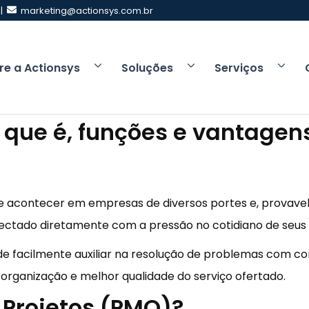
 |
marketing@actionsys.com.br
re a Actionsys
Soluções
Serviços
 que é, funções e vantage
de acontecer em empresas de diversos portes e, provavel
nectado diretamente com a pressão no cotidiano de seus
e facilmente auxiliar na resolução de problemas com co
rganização e melhor qualidade do serviço ofertado.
 Projetos (PMO)?