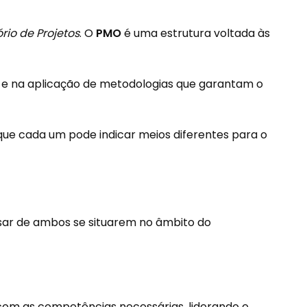
ório de Projetos
. O
PMO
é uma estrutura voltada às
 e na aplicação de metodologias que garantam o
ue cada um pode indicar meios diferentes para o
esar de ambos se situarem no âmbito do
 com as competências necessárias, liderando e